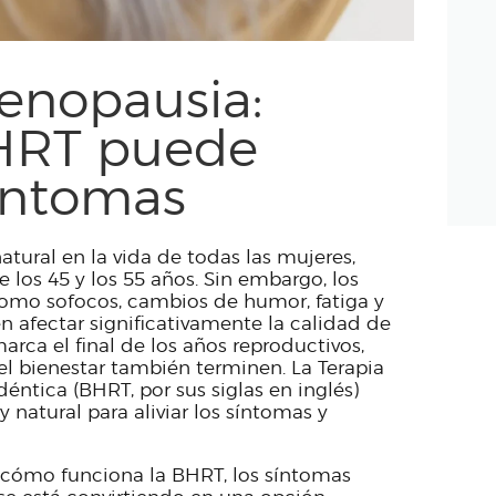
¿CÓMO TRABAJAMOS?
OPTIMIZACIÓN
menopausia:
HORMONAL
HRT puede
EQUIPO
síntomas
CLÍNICA
NOSOTROS
tural en la vida de todas las mujeres,
los 45 y los 55 años. Sin embargo, los
omo sofocos, cambios de humor, fatiga y
 afectar significativamente la calidad de
rca el final de los años reproductivos,
y el bienestar también terminen. La Terapia
tica (BHRT, por sus siglas en inglés)
 natural para aliviar los síntomas y
 cómo funciona la BHRT, los síntomas