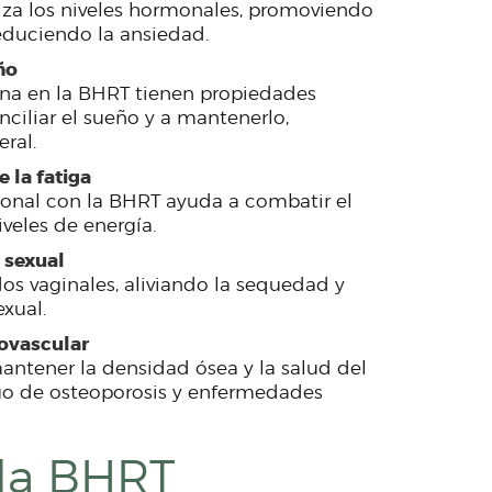
iza los niveles hormonales, promoviendo
educiendo la ansiedad.
ño
ona en la BHRT tienen propiedades
iliar el sueño y a mantenerlo,
ral.
 la fatiga
monal con la BHRT ayuda a combatir el
veles de energía.
d sexual
dos vaginales, aliviando la sequedad y
xual.
iovascular
antener la densidad ósea y la salud del
sgo de osteoporosis y enfermedades
 la BHRT