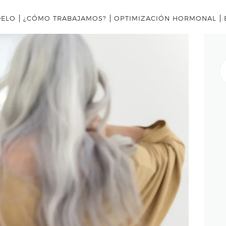
INICIO
DELO
¿CÓMO TRABAJAMOS?
OPTIMIZACIÓN HORMONAL
NUESTRO MODELO
¿CÓMO TRABAJAMOS?
B
OPTIMIZACIÓN
HORMONAL
EQUIPO
CLÍNICA
NOSOTROS
INICIO
NUESTRO MODELO