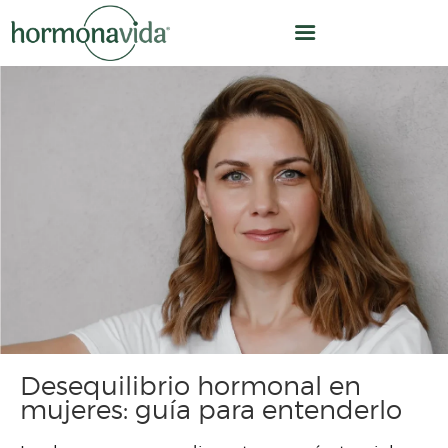
INICIO
NUESTRO MODELO
¿CÓMO TRABAJAMOS?
OPTIMIZACIÓN
HORMONAL
EQUIPO
Desequilibrio hormonal en
CLÍNICA
mujeres: guía para entenderlo
NOSOTROS