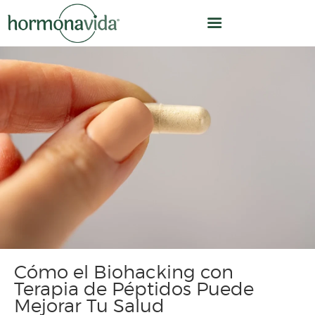
INICIO
NUESTRO MODELO
¿CÓMO TRABAJAMOS?
OPTIMIZACIÓN
HORMONAL
EQUIPO
Cómo el Biohacking con
CLÍNICA
Terapia de Péptidos Puede
NOSOTROS
Mejorar Tu Salud