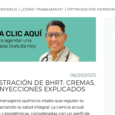
INICIO
 MODELO
¿CÓMO TRABAJAMOS?
OPTIMIZACIÓN HORMON
NUESTRO MODELO
¿CÓMO TRABAJAMOS?
B
OPTIMIZACIÓN
HORMONAL
EQUIPO
CLÍNICA
06/20/2025
STRACIÓN DE BHRT: CREMAS,
NOSOTROS
 INYECCIONES EXPLICADOS
INICIO
nsajeros químicos vitales que regulan tu
NUESTRO MODELO
tando tu salud integral. La ciencia actual
 y bioidénticas, consideradas con un perfil de