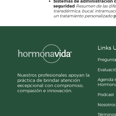
Sistemas de administración d
seguridad
Resumen de las dife
transdérmica, bucal, intramuscu
p
un tratamiento personalizado
Links U
Pregunta
Evaluaci
Nuestros profesionales apoyan la
Agenda t
práctica de brindar atención
Hormona
excepcional con compromiso,
compasión e innovación.
Podcast
Nosotros
Términos