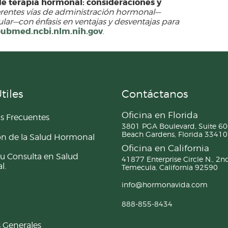
e terapia hormonal: consideraciones y
rentes vías de administración hormonal—
lar—con énfasis en ventajas y desventajas para
ubmed.ncbi.nlm.nih.gov
.
tiles
Contáctanos
Oficina en Florida
s Frecuentes
3801 PGA Boulevard, Suite 60
Beach Gardens, Florida 33410
ón de la Salud Hormonal
Oficina en California
u Consulta en Salud
41877 Enterprise Circle N., 2nd
l.
Temecula, California 92590
info@hormonavida.com
888-855-8434
 Generales