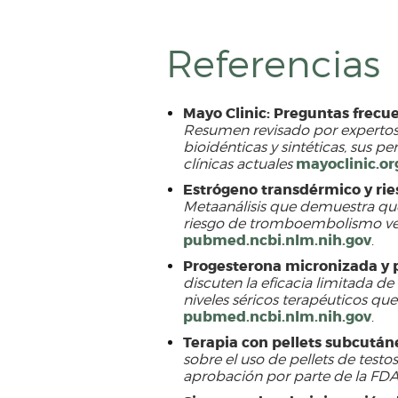
Referencias
Mayo Clinic: Preguntas frecu
Resumen revisado por expertos 
bioidénticas y sintéticas, sus p
mayoclinic.or
clínicas actuales
Estrógeno transdérmico y r
Metaanálisis que demuestra qu
riesgo de tromboembolismo veno
pubmed.ncbi.nlm.nih.gov
.
Progesterona micronizada y 
discuten la eficacia limitada d
niveles séricos terapéuticos qu
pubmed.ncbi.nlm.nih.gov
.
Terapia con pellets subcután
sobre el uso de pellets de testost
aprobación por parte de la FD