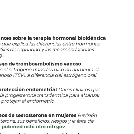
entes sobre la terapia hormonal bioidéntica
que explica las diferencias entre hormonas
erfiles de seguridad y las recomendaciones
g
.
iesgo de tromboembolismo venoso
e el estrógeno transdérmico no aumenta el
so (TEV), a diferencia del estrógeno oral
protección endometrial
Datos clínicos que
e la progesterona transdérmica para alcanzar
e protejan el endometrio
eos de testosterona en mujeres
Revisión
erona, sus beneficios, riesgos y la falta de
pubmed.ncbi.nlm.nih.gov
A
.