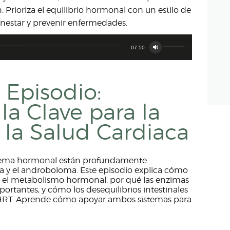
¿CÓMO TRABAJAMOS?
. Prioriza el equilibrio hormonal con un estilo de
enestar y prevenir enfermedades.
OPTIMIZACIÓN
Utiliza
HORMONAL
07:50
las
teclas
EQUIPO
de
flecha
Episodio:
arriba/abajo
CLÍNICA
para
aumentar
la Clave para la
o
NOSOTROS
disminuir
 la Salud Cardiaca
el
volumen.
istema hormonal están profundamente
a y el androboloma. Este episodio explica cómo
 en el metabolismo hormonal, por qué las enzimas
rtantes, y cómo los desequilibrios intestinales
 BHRT. Aprende cómo apoyar ambos sistemas para