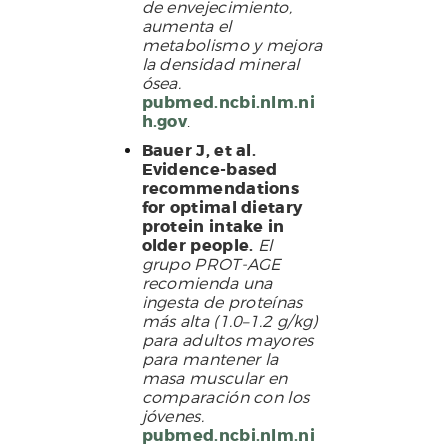
de envejecimiento,
aumenta el
metabolismo y mejora
la densidad mineral
ósea.
pubmed.ncbi.nlm.ni
h.gov
.
Bauer J, et al.
Evidence-based
recommendations
for optimal dietary
protein intake in
older people.
El
grupo PROT-AGE
recomienda una
ingesta de proteínas
más alta (1.0–1.2 g/kg)
para adultos mayores
para mantener la
masa muscular en
comparación con los
jóvenes.
pubmed.ncbi.nlm.ni