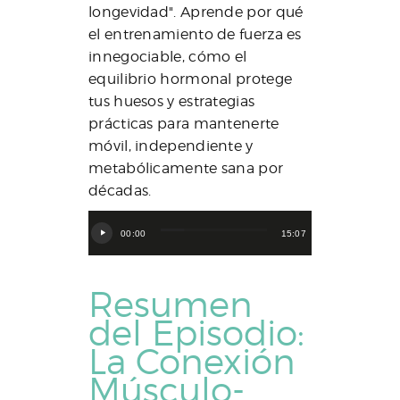
longevidad". Aprende por qué
el entrenamiento de fuerza es
innegociable, cómo el
equilibrio hormonal protege
tus huesos y estrategias
prácticas para mantenerte
móvil, independiente y
metabólicamente sana por
décadas.
Reproductor
00:00
15:07
de
audio
Resumen
del Episodio:
La Conexión
Músculo-