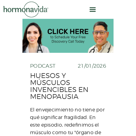
INICIO
PODCAST
21/01/2026
NUESTRO MODELO
HUESOS Y
¿CÓMO TRABAJAMOS?
MÚSCULOS
INVENCIBLES EN
OPTIMIZACIÓN
MENOPAUSIA
HORMONAL
EQUIPO
El envejecimiento no tiene por
qué significar fragilidad. En
CLÍNICA
este episodio, redefinimos el
NOSOTROS
músculo como tu "órgano de