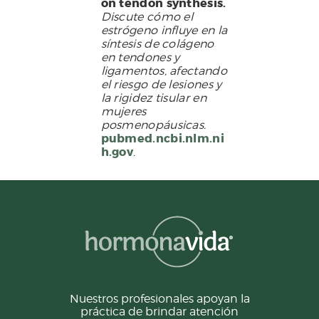
on tendon synthesis.
Discute cómo el
estrógeno influye en la
síntesis de colágeno
en tendones y
ligamentos, afectando
el riesgo de lesiones y
la rigidez tisular en
mujeres
posmenopáusicas.
pubmed.ncbi.nlm.ni
h.gov
.
Nuestros profesionales apoyan la
práctica de brindar atención