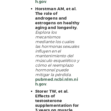
h.gov
.
Horstman AM, et al.
The role of
androgens and
estrogens on healthy
aging and longevity.
Explora los
mecanismos
mediante los cuales
las hormonas sexuales
influyen en el
mantenimiento del
músculo esquelético y
cómo el reemplazo
hormonal puede
mitigar la pérdida.
pubmed.ncbi.nlm.ni
h.gov
.
Storer TW, et al.
Effects of
testosterone
supplementation for
3 years on muscle