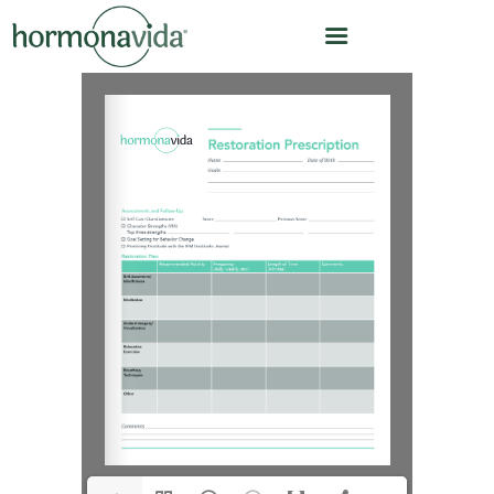
INICIO
NUESTRO MODELO
¿CÓMO TRABAJAMOS?
OPTIMIZACIÓN
HORMONAL
EQUIPO
CLÍNICA
NOSOTROS