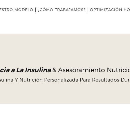
INICIO
ESTRO MODELO
¿CÓMO TRABAJAMOS?
OPTIMIZACIÓN H
NUESTRO MODELO
¿CÓMO TRABAJAMOS?
OPTIMIZACIÓN
HORMONAL
EQUIPO
cia a La Insulina
& Asesoramiento Nutrici
ulina Y Nutrición Personalizada Para Resultados Du
CLÍNICA
NOSOTROS
INICIO
NUESTRO MODELO