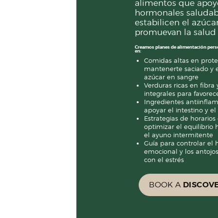
alimentos que apoye
hormonales saludab
estabilicen el azúca
promuevan la salud i
Creamos planes de alimentación per
en:
Comidas altas en prote
mantenerte saciado y es
azúcar en sangre
Verduras ricas en fibra
integrales para favorece
Ingredientes antiinflam
apoyar el intestino y 
Estrategias de horario
optimizar el equilibri
el ayuno intermitente
Guía para controlar el
emocional y los antojo
con el estrés
DISCOV
BOOK A