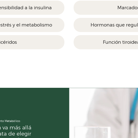
nsibilidad a la insulina
Marcador
strés y el metabolismo
Hormonas que regula
licéridos
Función tiroid
nto Metabólico:
 va más allá
ata de elegir