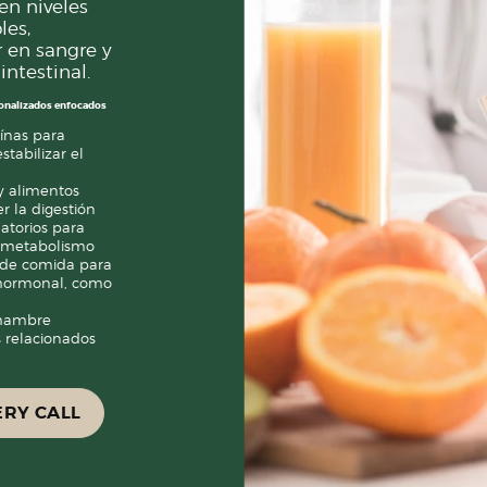
n niveles
les,
r en sangre y
ntestinal.
sonalizados enfocados
ínas para
tabilizar el
 y alimentos
r la digestión
atorios para
el metabolismo
s de comida para
o hormonal, como
 hambre
s relacionados
ERY CALL