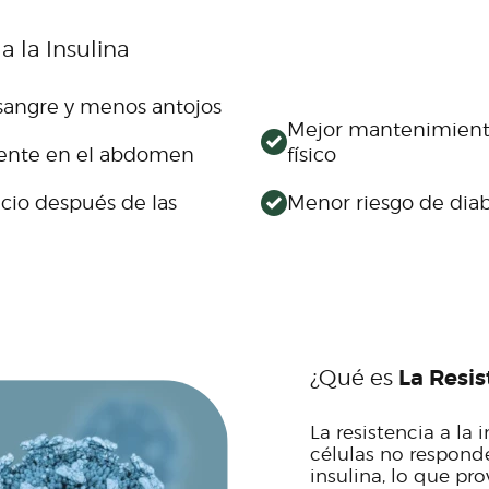
¿CÓMO TRABAJAMOS?
a la Insulina
OPTIMIZACIÓN
HORMONAL
 sangre y menos antojos
Mejor mantenimient
EQUIPO
mente en el abdomen
físico
CLÍNICA
cio después de las
Menor riesgo de dia
NOSOTROS
¿Qué es
La Resis
La resistencia a la
células no respon
insulina, lo que pr